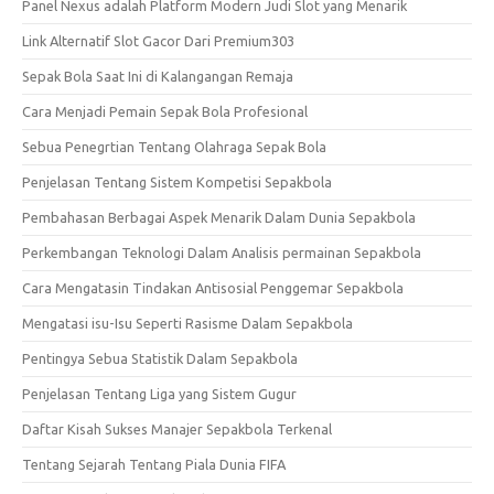
Panel Nexus adalah Platform Modern Judi Slot yang Menarik
Link Alternatif Slot Gacor Dari Premium303
Sepak Bola Saat Ini di Kalangangan Remaja
Cara Menjadi Pemain Sepak Bola Profesional
Sebua Penegrtian Tentang Olahraga Sepak Bola
Penjelasan Tentang Sistem Kompetisi Sepakbola
Pembahasan Berbagai Aspek Menarik Dalam Dunia Sepakbola
Perkembangan Teknologi Dalam Analisis permainan Sepakbola
Cara Mengatasin Tindakan Antisosial Penggemar Sepakbola
Mengatasi isu-Isu Seperti Rasisme Dalam Sepakbola
Pentingya Sebua Statistik Dalam Sepakbola
Penjelasan Tentang Liga yang Sistem Gugur
Daftar Kisah Sukses Manajer Sepakbola Terkenal
Tentang Sejarah Tentang Piala Dunia FIFA