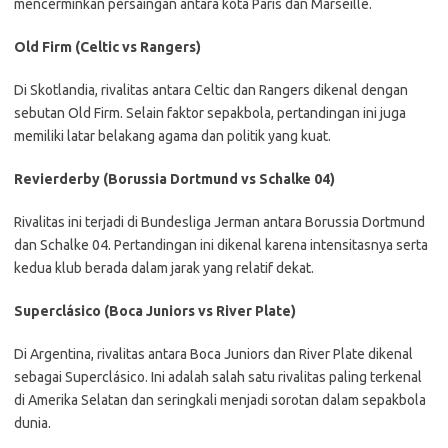
mencerminkan persaingan antara kota Paris dan Marseille.
Old Firm (Celtic vs Rangers)
Di Skotlandia, rivalitas antara Celtic dan Rangers dikenal dengan
sebutan Old Firm. Selain faktor sepakbola, pertandingan ini juga
memiliki latar belakang agama dan politik yang kuat.
Revierderby (Borussia Dortmund vs Schalke 04)
Rivalitas ini terjadi di Bundesliga Jerman antara Borussia Dortmund
dan Schalke 04. Pertandingan ini dikenal karena intensitasnya serta
kedua klub berada dalam jarak yang relatif dekat.
Superclásico (Boca Juniors vs River Plate)
Di Argentina, rivalitas antara Boca Juniors dan River Plate dikenal
sebagai Superclásico. Ini adalah salah satu rivalitas paling terkenal
di Amerika Selatan dan seringkali menjadi sorotan dalam sepakbola
dunia.