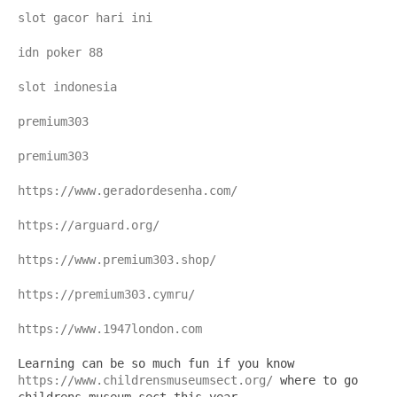
slot gacor hari ini
idn poker 88
slot indonesia
premium303
premium303
https://www.geradordesenha.com/
https://arguard.org/
https://www.premium303.shop/
https://premium303.cymru/
https://www.1947london.com
Learning can be so much fun if you know 
https://www.childrensmuseumsect.org/
 where to go 
childrens museum sect this year