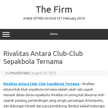
Skip
to
The Firm
content
A Nick Of Film On Dvd 1ST February 2010
Menu
Rivalitas Antara Club-Club
Sepakbola Ternama
By
Priscilla Hale
|
August 20, 2023
Rivalitas Antara Club-Club Sepakbola Ternama
– Rivalitas
antara klub-klub sepakbola ternama adalah salah satu aspek
menarik dalam dunia sepakbola. Rivalitas ini sering kali diwarnai oleh
sejarah panjang, pertandingan yang sengit, persaingan di kompetisi,
dan dukungan fanatik dari para pendukung. Berikut adalah beberapa