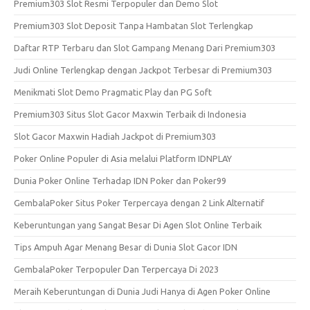
Premium303 Slot Resmi Terpopuler dan Demo Slot
Premium303 Slot Deposit Tanpa Hambatan Slot Terlengkap
Daftar RTP Terbaru dan Slot Gampang Menang Dari Premium303
Judi Online Terlengkap dengan Jackpot Terbesar di Premium303
Menikmati Slot Demo Pragmatic Play dan PG Soft
Premium303 Situs Slot Gacor Maxwin Terbaik di Indonesia
Slot Gacor Maxwin Hadiah Jackpot di Premium303
Poker Online Populer di Asia melalui Platform IDNPLAY
Dunia Poker Online Terhadap IDN Poker dan Poker99
GembalaPoker Situs Poker Terpercaya dengan 2 Link Alternatif
Keberuntungan yang Sangat Besar Di Agen Slot Online Terbaik
Tips Ampuh Agar Menang Besar di Dunia Slot Gacor IDN
GembalaPoker Terpopuler Dan Terpercaya Di 2023
Meraih Keberuntungan di Dunia Judi Hanya di Agen Poker Online