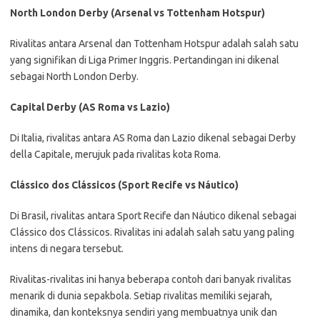
North London Derby (Arsenal vs Tottenham Hotspur)
Rivalitas antara Arsenal dan Tottenham Hotspur adalah salah satu
yang signifikan di Liga Primer Inggris. Pertandingan ini dikenal
sebagai North London Derby.
Capital Derby (AS Roma vs Lazio)
Di Italia, rivalitas antara AS Roma dan Lazio dikenal sebagai Derby
della Capitale, merujuk pada rivalitas kota Roma.
Clássico dos Clássicos (Sport Recife vs Náutico)
Di Brasil, rivalitas antara Sport Recife dan Náutico dikenal sebagai
Clássico dos Clássicos. Rivalitas ini adalah salah satu yang paling
intens di negara tersebut.
Rivalitas-rivalitas ini hanya beberapa contoh dari banyak rivalitas
menarik di dunia sepakbola. Setiap rivalitas memiliki sejarah,
dinamika, dan konteksnya sendiri yang membuatnya unik dan