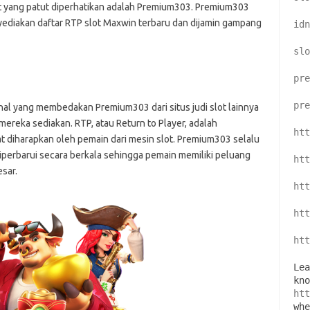
lot yang patut diperhatikan adalah Premium303. Premium303
enyediakan daftar RTP slot Maxwin terbaru dan dijamin gampang
id
sl
pr
pr
hal yang membedakan Premium303 dari situs judi slot lainnya
mereka sediakan. RTP, atau Return to Player, adalah
ht
 diharapkan oleh pemain dari mesin slot. Premium303 selalu
perbarui secara berkala sehingga pemain memiliki peluang
ht
sar.
ht
ht
ht
Lea
ht
whe