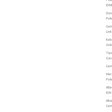
IDN
Dun
Pok
Gem
Link
Keb
Onl
Tip
Gac
Gem
Mer
Pok
Alte
IDN
Akse
Gem