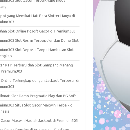
mium303 Slot Gacor Terbaik yang Mudah
ang
kpot yang Memikat Hati Para Slotter Hanya di
mium303
uhan Slot Online Pgsoft Gacor di Premium303
mium303 Slot Resmi Terpopuler dan Demo Slot
mium303 Slot Deposit Tanpa Hambatan Slot
lengkap
tar RTP Terbaru dan Slot Gampang Menang
i Premium303
i Online Terlengkap dengan Jackpot Terbesar di
mium303
ikmati Slot Demo Pragmatic Play dan PG Soft
mium303 Situs Slot Gacor Maxwin Terbaik di
onesia
t Gacor Maxwin Hadiah Jackpot di Premium303
r Online Populer di Asia melalui Platform