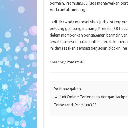
bermain. Premium303 juga menawarkan berb
Anda untuk menang.
Jadi, jika Anda mencari situs judi slot terp
peluang gampang menang, Premium303 adalah 
dalam memberikan pengalaman bermain yang 
lewatkan kesempatan untuk meraih kemenang
ini dan rasakan sensasi perjudian slot online
Category:
thefirm84
Post navigation
←
Judi Online Terlengkap dengan Jackpo
Terbesar di Premium303