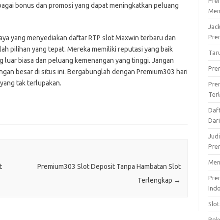
Pre
agai bonus dan promosi yang dapat meningkatkan peluang
Men
Jac
Pre
ercaya yang menyediakan daftar RTP slot Maxwin terbaru dan
pilihan yang tepat. Mereka memiliki reputasi yang baik
Tar
luar biasa dan peluang kemenangan yang tinggi. Jangan
Pre
an besar di situs ini. Bergabunglah dengan Premium303 hari
 yang tak terlupakan.
Pre
Ter
Daf
Dar
Jud
Pre
Men
t
Premium303 Slot Deposit Tanpa Hambatan Slot
Pre
Terlengkap
→
Ind
Slo
Poke