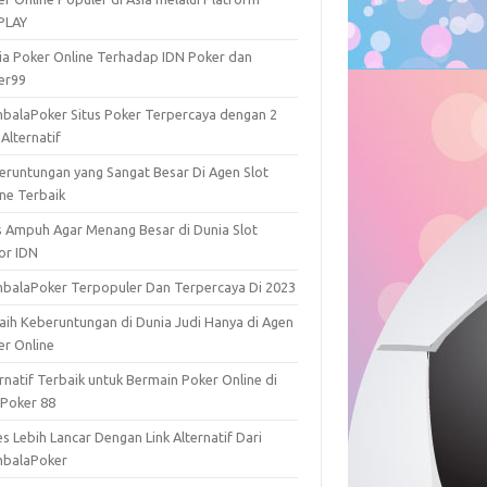
PLAY
ia Poker Online Terhadap IDN Poker dan
er99
balaPoker Situs Poker Terpercaya dengan 2
 Alternatif
eruntungan yang Sangat Besar Di Agen Slot
ine Terbaik
s Ampuh Agar Menang Besar di Dunia Slot
or IDN
balaPoker Terpopuler Dan Terpercaya Di 2023
aih Keberuntungan di Dunia Judi Hanya di Agen
er Online
rnatif Terbaik untuk Bermain Poker Online di
 Poker 88
s Lebih Lancar Dengan Link Alternatif Dari
balaPoker