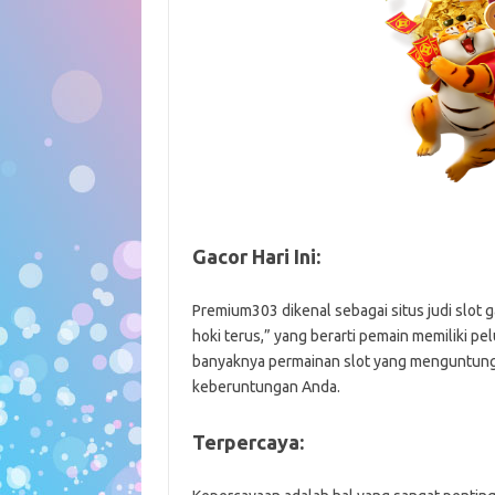
Gacor Hari Ini:
Premium303 dikenal sebagai situs judi slot g
hoki terus,” yang berarti pemain memiliki pe
banyaknya permainan slot yang menguntung
keberuntungan Anda.
Terpercaya: