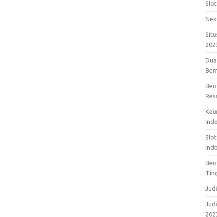
Slo
Nex
Situ
202
Dua
Ber
Ber
Res
Keu
Ind
Slot
Ind
Ber
Tin
Jud
Jud
202