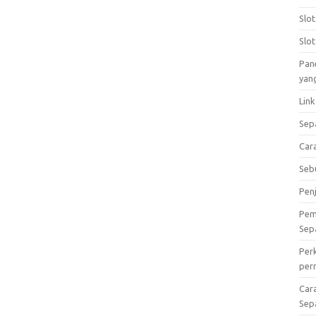
Slot
Slo
Pan
yan
Link
Sep
Car
Seb
Pen
Pem
Sep
Per
per
Car
Sep