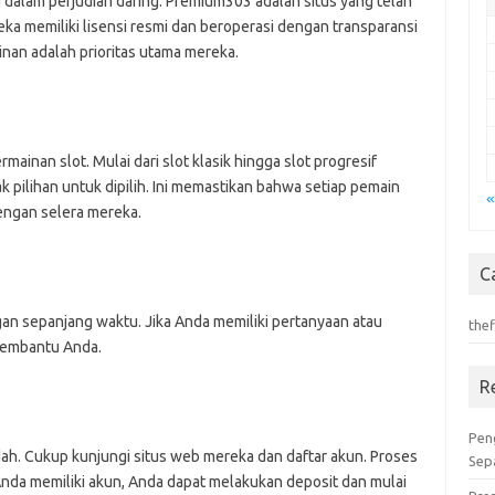
 dalam perjudian daring. Premium303 adalah situs yang telah
eka memiliki lisensi resmi dan beroperasi dengan transparansi
nan adalah prioritas utama mereka.
nan slot. Mulai dari slot klasik hingga slot progresif
k pilihan untuk dipilih. Ini memastikan bahwa setiap pemain
«
ngan selera mereka.
C
 sepanjang waktu. Jika Anda memiliki pertanyaan atau
the
membantu Anda.
R
Pen
. Cukup kunjungi situs web mereka dan daftar akun. Proses
Sep
nda memiliki akun, Anda dapat melakukan deposit dan mulai