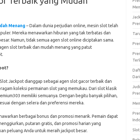
or Terbaik yang Mudah
Pre
Men
Jac
Pre
udah Menang
– Dalam dunia perjudian online, mesin slot telah
opuler. Mereka menawarkan hiburan yang tak terbatas dan
Tar
ar. Namun, tidak semua agen slot online diciptakan sama.
Pre
agen slot terbaik dan mudah menang yang patut
Pre
t.
Ter
pot?
Daf
Dar
ot Jackpot dianggap sebagai agen slot gacor terbaik dan
Jud
agam koleksi permainan slot yang memukau. Dari slot klasik
Pre
remium303 memiliki semuanya. Dengan begitu banyak pilihan,
suai dengan selera dan preferensi mereka.
Men
Pre
enawarkan berbagai bonus dan promosi menarik. Pemain dapat
Ind
nggiurkan, putaran gratis, dan promosi harian yang
Slo
an peluang Anda untuk meraih jackpot besar.
Poke