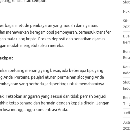
sung, email, atau telepon.
Slo
Nex
Situ
n berbagai metode pembayaran yang mudah dan nyaman.
202
 dan menawarkan beragam opsi pembayaran, termasuk transfer
Dua
an mata uang kripto. Proses deposit dan penarikan dijamin
Ber
ngan mudah mengelola akun mereka.
Ber
Res
Jackpot
Keu
kan peluang menang yang besar, ada beberapa tips yang
Ind
Anda. Pertama, pelajari aturan permainan slot yang Anda
Slot
pembayaran yang berbeda, jadi penting untuk memahaminya.
Ind
jak. Tetapkan anggaran yang sesuai dan tidak pernah berjudi
Ber
akhir, tetap tenang dan bermain dengan kepala dingin. Jangan
Tin
ini bisa mengganggu konsentrasi Anda.
Jud
Jud
202