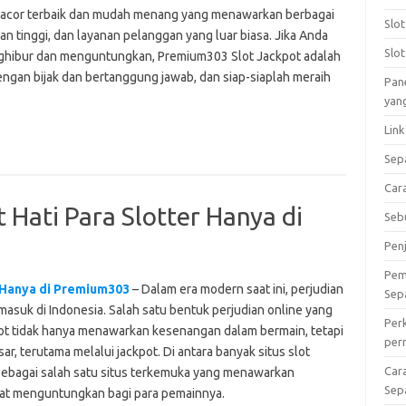
 gacor terbaik dan mudah menang yang menawarkan berbagai
Slot
n tinggi, dan layanan pelanggan yang luar biasa. Jika Anda
Slo
ghibur dan menguntungkan, Premium303 Slot Jackpot adalah
dengan bijak dan bertanggung jawab, dan siap-siaplah meraih
Pan
yan
Link
Sep
Car
Hati Para Slotter Hanya di
Seb
Pen
Pem
 Hanya di Premium303
– Dalam era modern saat ini, perjudian
Sep
masuk di Indonesia. Salah satu bentuk perjudian online yang
Per
slot tidak hanya menawarkan kesenangan dalam bermain, tetapi
per
, terutama melalui jackpot. Di antara banyak situs slot
Car
sebagai salah satu situs terkemuka yang menawarkan
Sep
at menguntungkan bagi para pemainnya.