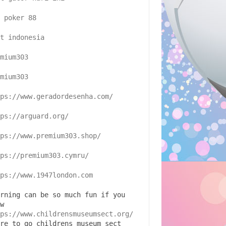
n poker 88
ot indonesia
emium303
emium303
tps://www.geradordesenha.com/
tps://arguard.org/
tps://www.premium303.shop/
tps://premium303.cymru/
tps://www.1947london.com
rning can be so much fun if you 
know 
tps://www.childrensmuseumsect.org/
re to go childrens museum sect 