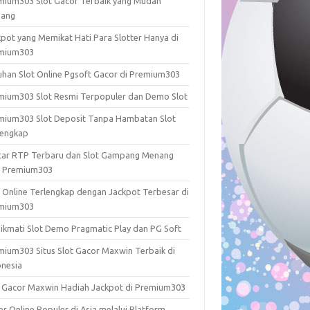
mium303 Slot Gacor Terbaik yang Mudah
ang
kpot yang Memikat Hati Para Slotter Hanya di
mium303
uhan Slot Online Pgsoft Gacor di Premium303
mium303 Slot Resmi Terpopuler dan Demo Slot
mium303 Slot Deposit Tanpa Hambatan Slot
lengkap
tar RTP Terbaru dan Slot Gampang Menang
i Premium303
i Online Terlengkap dengan Jackpot Terbesar di
mium303
ikmati Slot Demo Pragmatic Play dan PG Soft
mium303 Situs Slot Gacor Maxwin Terbaik di
onesia
t Gacor Maxwin Hadiah Jackpot di Premium303
r Online Populer di Asia melalui Platform