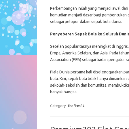
Perkembangan inilah yang menjadi awal dari
kemudian menjadi dasar bagi pembentukan or
sebagai pelopor dalam sepak bola dunia.
Penyebaran Sepak Bola ke Seluruh Duni
Setelah popularitasnya meningkat di Inggris
Eropa, Amerika Selatan, dan Asia. Pada tahun
Association (FIFA) sebagai badan pengatur s
Piala Dunia pertama kali diselenggarakan p
bola. Kini, sepak bola tidak hanya dimainkan d
sekolah-sekolah dan komunitas, membuktik
banyak bangsa.
Category:
thefirm84