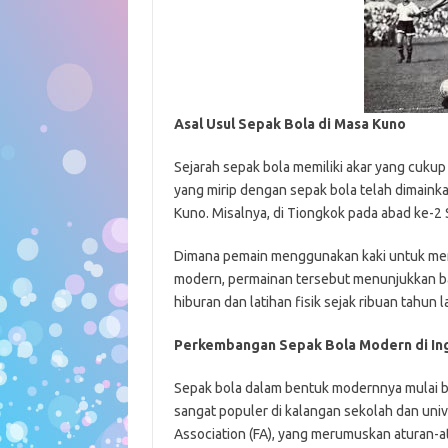
Asal Usul Sepak Bola di Masa Kuno
Sejarah sepak bola memiliki akar yang cukup
yang mirip dengan sepak bola telah dimainka
Kuno. Misalnya, di Tiongkok pada abad ke-2
Dimana pemain menggunakan kaki untuk menen
modern, permainan tersebut menunjukkan bah
hiburan dan latihan fisik sejak ribuan tahun l
Perkembangan Sepak Bola Modern di In
Sepak bola dalam bentuk modernnya mulai ber
sangat populer di kalangan sekolah dan univ
Association (FA), yang merumuskan aturan-a