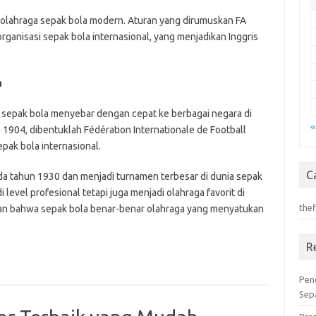
 olahraga sepak bola modern. Aturan yang dirumuskan FA
ganisasi sepak bola internasional, yang menjadikan Inggris
a
, sepak bola menyebar dengan cepat ke berbagai negara di
«
 1904, dibentuklah Fédération Internationale de Football
epak bola internasional.
C
ada tahun 1930 dan menjadi turnamen terbesar di dunia sepak
i level profesional tetapi juga menjadi olahraga favorit di
the
an bahwa sepak bola benar-benar olahraga yang menyatukan
R
Pen
Sep