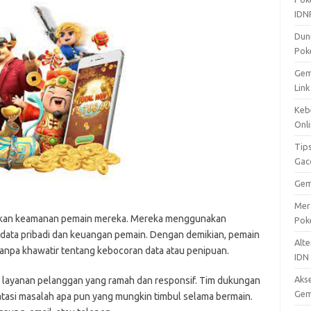
IDN
Dun
Pok
Gem
Link
Keb
Onl
Tip
Gac
Gem
Mer
askan keamanan pemain mereka. Mereka menggunakan
Pok
i data pribadi dan keuangan pemain. Dengan demikian, pemain
Alte
tanpa khawatir tentang kebocoran data atau penipuan.
IDN
Akse
ki layanan pelanggan yang ramah dan responsif. Tim dukungan
Gem
asi masalah apa pun yang mungkin timbul selama bermain.