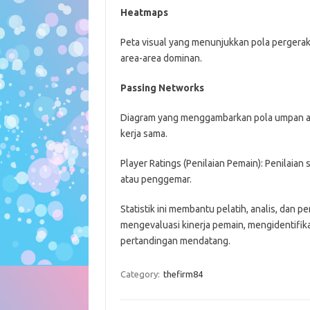
Heatmaps
Peta visual yang menunjukkan pola pergera
area-area dominan.
Passing Networks
Diagram yang menggambarkan pola umpan an
kerja sama.
Player Ratings (Penilaian Pemain): Penilaian
atau penggemar.
Statistik ini membantu pelatih, analis, da
mengevaluasi kinerja pemain, mengidentifik
pertandingan mendatang.
Category:
thefirm84