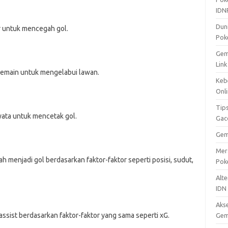
IDN
Dun
r untuk mencegah gol.
Pok
Gem
Link
 pemain untuk mengelabui lawan.
Keb
Onl
Tip
ta untuk mencetak gol.
Gac
Gem
Mer
menjadi gol berdasarkan faktor-faktor seperti posisi, sudut,
Pok
Alte
IDN
Akse
ist berdasarkan faktor-faktor yang sama seperti xG.
Gem