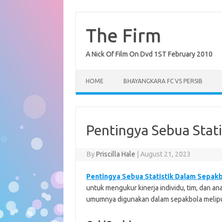
Skip
to
content
The Firm
A Nick Of Film On Dvd 1ST February 2010
HOME
BHAYANGKARA FC VS PERSIB
Pentingya Sebua Stat
By
Priscilla Hale
|
August 21, 2023
Pentingya Sebua Statistik Dalam Sepak
untuk mengukur kinerja individu, tim, dan an
umumnya digunakan dalam sepakbola melipu