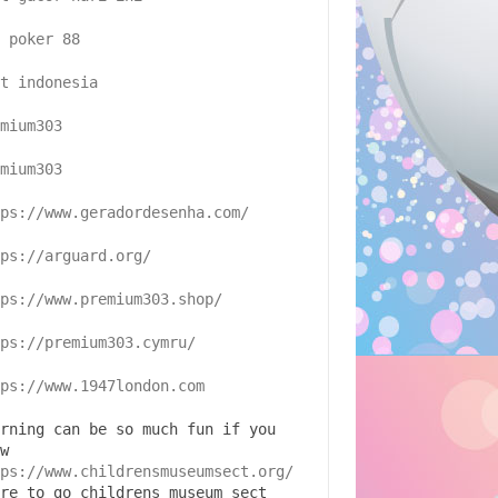
n poker 88
ot indonesia
emium303
emium303
tps://www.geradordesenha.com/
tps://arguard.org/
tps://www.premium303.shop/
tps://premium303.cymru/
tps://www.1947london.com
rning can be so much fun if you 
know 
tps://www.childrensmuseumsect.org/
re to go childrens museum sect 