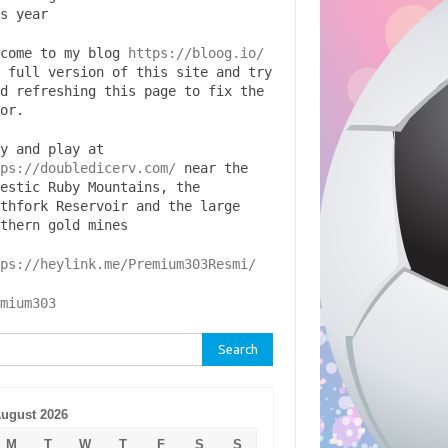
is year
lcome to my blog 
https://bloog.io/
 full version of this site and try 
d refreshing this page to fix the 
ror.
Stay and play at 
tps://doubledicerv.com/
 near the 
estic Ruby Mountains, the 
thfork Reservoir and the large 
rthern gold mines
tps://heylink.me/Premium303Resmi/
emium303
rch
ugust 2026
M
T
W
T
F
S
S