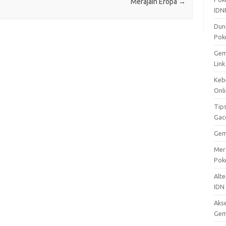
Merajain Eropa
→
IDN
Dun
Pok
Gem
Link
Keb
Onl
Tip
Gac
Gem
Mer
Pok
Alte
IDN
Akse
Gem