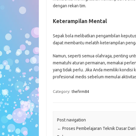
dengan rekan tim.
Keterampilan Mental
Sepak bola melibatkan pengambilan keputusan
dapat membantu melatih keterampilan penga
Namun, seperti semua olahraga, penting un
mematuhi aturan permainan, memakai perlen
yang tidak perlu. Jika Anda memiliki kondis
profesional medis sebelum memulai aktivitas 
Category:
thefirm84
Post navigation
←
Proses Pembelajaran Teknik Dasar Dari