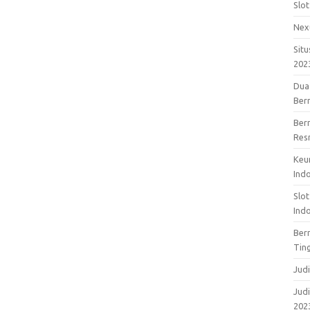
Slo
Nex
Situ
202
Dua
Ber
Ber
Res
Keu
Ind
Slot
Ind
Ber
Tin
Jud
Jud
202