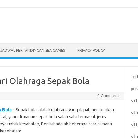
JADWAL PERTANDINGAN SEA GAMES
PRIVACY POLICY
ju
ari Olahraga Sepak Bola
po
0 Comment
si
k Bola
– Sepak bola adalah olahraga yang dapat memberikan
sl
tal, yang di manan sepak bola salah satu termasuk jenis
nya untuk kesahatan, Berikut adalah beberapa cara di mana
si
 kesehatan:
sl