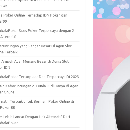
PLAY
ia Poker Online Terhadap IDN Poker dan
er99
balaPoker Situs Poker Terpercaya dengan 2
 Alternatif
eruntungan yang Sangat Besar Di Agen Slot
ine Terbaik
s Ampuh Agar Menang Besar di Dunia Slot
or IDN
balaPoker Terpopuler Dan Terpercaya Di 2023
aih Keberuntungan di Dunia Judi Hanya di Agen
er Online
rnatif Terbaik untuk Bermain Poker Online di
 Poker 88
s Lebih Lancar Dengan Link Alternatif Dari
balaPoker