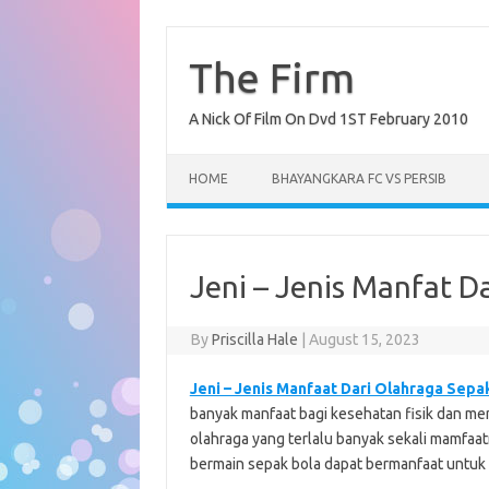
Skip
to
content
The Firm
A Nick Of Film On Dvd 1ST February 2010
HOME
BHAYANGKARA FC VS PERSIB
Jeni – Jenis Manfat D
By
Priscilla Hale
|
August 15, 2023
Jeni – Jenis Manfaat Dari Olahraga Sepa
banyak manfaat bagi kesehatan fisik dan men
olahraga yang terlalu banyak sekali mamfaat
bermain sepak bola dapat bermanfaat untuk