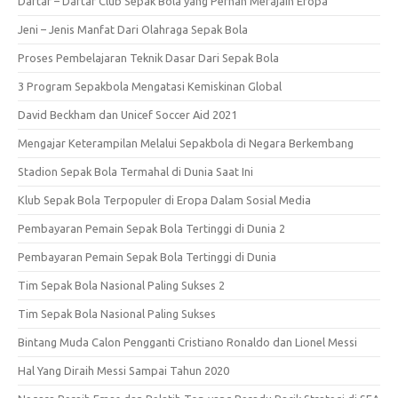
Daftar – Daftar Club Sepak Bola yang Pernah Merajain Eropa
Jeni – Jenis Manfat Dari Olahraga Sepak Bola
Proses Pembelajaran Teknik Dasar Dari Sepak Bola
3 Program Sepakbola Mengatasi Kemiskinan Global
David Beckham dan Unicef Soccer Aid 2021
Mengajar Keterampilan Melalui Sepakbola di Negara Berkembang
Stadion Sepak Bola Termahal di Dunia Saat Ini
Klub Sepak Bola Terpopuler di Eropa Dalam Sosial Media
Pembayaran Pemain Sepak Bola Tertinggi di Dunia 2
Pembayaran Pemain Sepak Bola Tertinggi di Dunia
Tim Sepak Bola Nasional Paling Sukses 2
Tim Sepak Bola Nasional Paling Sukses
Bintang Muda Calon Pengganti Cristiano Ronaldo dan Lionel Messi
Hal Yang Diraih Messi Sampai Tahun 2020