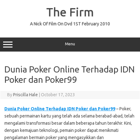
Skip
to
The Firm
content
A Nick Of Film On Dvd 1ST February 2010
Menu
Dunia Poker Online Terhadap IDN
Poker dan Poker99
By
Priscilla Hale
|
October 17, 2023
Dunia Poker Online Terhadap IDN Poker dan Poker99
– Poker,
sebuah permainan kartu yang telah ada selama berabad-abad, telah
mengalami transformasi besar dalam beberapa tahun terakhir. Kini,
dengan kemajuan teknologi, pemain poker dapat menikmati
pengalaman bermain poker yang mengasyikkan dan