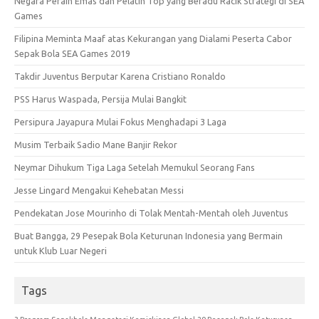
Negara Peraih Emas dan Pelatih Top yang Beradu Racik Strategi di SEA
Games
Filipina Meminta Maaf atas Kekurangan yang Dialami Peserta Cabor
Sepak Bola SEA Games 2019
Takdir Juventus Berputar Karena Cristiano Ronaldo
PSS Harus Waspada, Persija Mulai Bangkit
Persipura Jayapura Mulai Fokus Menghadapi 3 Laga
Musim Terbaik Sadio Mane Banjir Rekor
Neymar Dihukum Tiga Laga Setelah Memukul Seorang Fans
Jesse Lingard Mengakui Kehebatan Messi
Pendekatan Jose Mourinho di Tolak Mentah-Mentah oleh Juventus
Buat Bangga, 29 Pesepak Bola Keturunan Indonesia yang Bermain
untuk Klub Luar Negeri
Tags