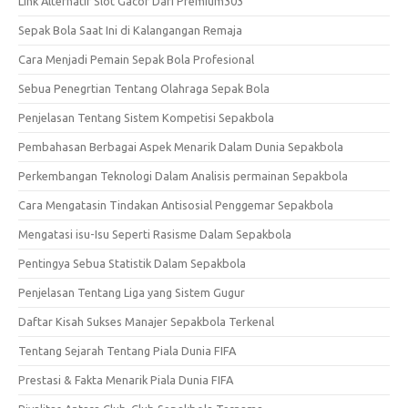
Link Alternatif Slot Gacor Dari Premium303
Sepak Bola Saat Ini di Kalangangan Remaja
Cara Menjadi Pemain Sepak Bola Profesional
Sebua Penegrtian Tentang Olahraga Sepak Bola
Penjelasan Tentang Sistem Kompetisi Sepakbola
Pembahasan Berbagai Aspek Menarik Dalam Dunia Sepakbola
Perkembangan Teknologi Dalam Analisis permainan Sepakbola
Cara Mengatasin Tindakan Antisosial Penggemar Sepakbola
Mengatasi isu-Isu Seperti Rasisme Dalam Sepakbola
Pentingya Sebua Statistik Dalam Sepakbola
Penjelasan Tentang Liga yang Sistem Gugur
Daftar Kisah Sukses Manajer Sepakbola Terkenal
Tentang Sejarah Tentang Piala Dunia FIFA
Prestasi & Fakta Menarik Piala Dunia FIFA