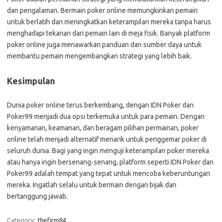
dan pengalaman. Bermain poker online memungkinkan pemain
untuk berlatih dan meningkatkan keterampilan mereka tanpa harus
menghadapi tekanan dari pemain lain di meja fisik. Banyak platform
poker online juga menawarkan panduan dan sumber daya untuk
membantu pemain mengembangkan strategi yang lebih baik.
Kesimpulan
Dunia poker online terus berkembang, dengan IDN Poker dan
Poker99 menjadi dua opsi terkemuka untuk para pemain. Dengan
kenyamanan, keamanan, dan beragam pilihan permainan, poker
online telah menjadi alternatif menarik untuk penggemar poker di
seluruh dunia. Bagi yang ingin menguji keterampilan poker mereka
atau hanya ingin bersenang-senang, platform seperti IDN Poker dan
Poker99 adalah tempat yang tepat untuk mencoba keberuntungan
mereka. Ingatlah selalu untuk bermain dengan bijak dan
bertanggung jawab.
Category:
thefirm84