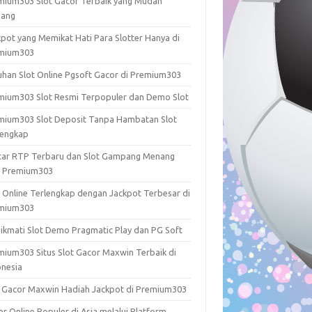
mium303 Slot Gacor Terbaik yang Mudah
ang
kpot yang Memikat Hati Para Slotter Hanya di
mium303
uhan Slot Online Pgsoft Gacor di Premium303
mium303 Slot Resmi Terpopuler dan Demo Slot
mium303 Slot Deposit Tanpa Hambatan Slot
lengkap
tar RTP Terbaru dan Slot Gampang Menang
i Premium303
i Online Terlengkap dengan Jackpot Terbesar di
mium303
ikmati Slot Demo Pragmatic Play dan PG Soft
mium303 Situs Slot Gacor Maxwin Terbaik di
onesia
t Gacor Maxwin Hadiah Jackpot di Premium303
r Online Populer di Asia melalui Platform