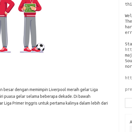
th
We
The
har
er
ht
maj
Sou
no
ht
pr
n besar dengan memimpin Liverpool meraih gelar Liga
i puasa gelar selama beberapa dekade. Di bawah
Sea
 Liga Primer Inggris untuk pertama kalinya dalam lebih dari
for:
A