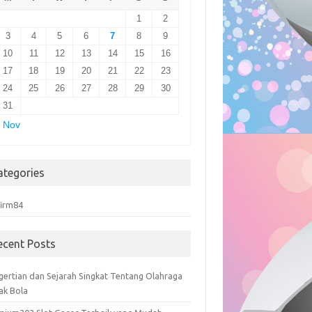
1
2
3
4
5
6
7
8
9
10
11
12
13
14
15
16
17
18
19
20
21
22
23
24
25
26
27
28
29
30
31
 Nov
ategories
firm84
ecent Posts
gertian dan Sejarah Singkat Tentang Olahraga
ak Bola