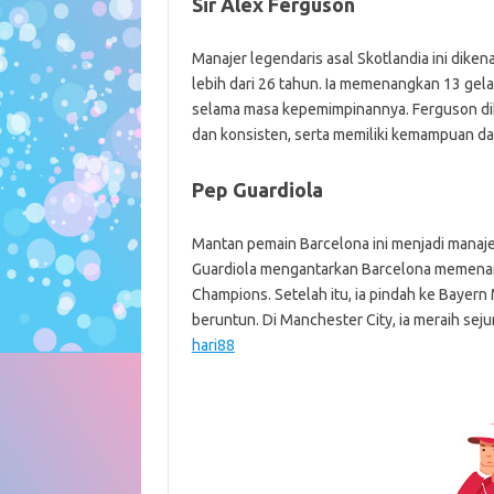
Sir Alex Ferguson
Manajer legendaris asal Skotlandia ini dik
lebih dari 26 tahun. Ia memenangkan 13 gelar
selama masa kepemimpinannya. Ferguson di
dan konsisten, serta memiliki kemampuan 
Pep Guardiola
Mantan pemain Barcelona ini menjadi manaj
Guardiola mengantarkan Barcelona memenan
Champions. Setelah itu, ia pindah ke Bayer
beruntun. Di Manchester City, ia meraih sejum
hari88