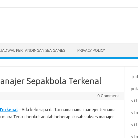
JADWAL PERTANDINGAN SEA GAMES
PRIVACY POLICY
ju
Manajer Sepakbola Terkenal
po
0 Comment
si
Terkenal
– Ada beberapa daftar nama nama manejer ternama
sl
i mana Tentu, berikut adalah beberapa kisah sukses manajer
si
sl