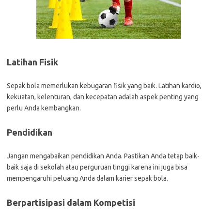
Latihan Fisik
Sepak bola memerlukan kebugaran fisik yang baik. Latihan kardio,
kekuatan, kelenturan, dan kecepatan adalah aspek penting yang
perlu Anda kembangkan.
Pendidikan
Jangan mengabaikan pendidikan Anda. Pastikan Anda tetap baik-
baik saja di sekolah atau perguruan tinggi karena ini juga bisa
mempengaruhi peluang Anda dalam karier sepak bola.
Berpartisipasi dalam Kompetisi