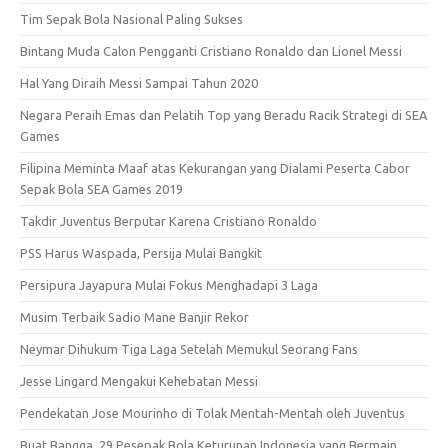
Tim Sepak Bola Nasional Paling Sukses
Bintang Muda Calon Pengganti Cristiano Ronaldo dan Lionel Messi
Hal Yang Diraih Messi Sampai Tahun 2020
Negara Peraih Emas dan Pelatih Top yang Beradu Racik Strategi di SEA
Games
Filipina Meminta Maaf atas Kekurangan yang Dialami Peserta Cabor
Sepak Bola SEA Games 2019
Takdir Juventus Berputar Karena Cristiano Ronaldo
PSS Harus Waspada, Persija Mulai Bangkit
Persipura Jayapura Mulai Fokus Menghadapi 3 Laga
Musim Terbaik Sadio Mane Banjir Rekor
Neymar Dihukum Tiga Laga Setelah Memukul Seorang Fans
Jesse Lingard Mengakui Kehebatan Messi
Pendekatan Jose Mourinho di Tolak Mentah-Mentah oleh Juventus
Buat Bangga, 29 Pesepak Bola Keturunan Indonesia yang Bermain