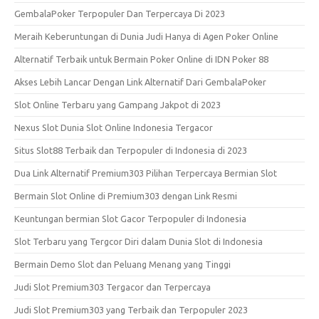
GembalaPoker Terpopuler Dan Terpercaya Di 2023
Meraih Keberuntungan di Dunia Judi Hanya di Agen Poker Online
Alternatif Terbaik untuk Bermain Poker Online di IDN Poker 88
Akses Lebih Lancar Dengan Link Alternatif Dari GembalaPoker
Slot Online Terbaru yang Gampang Jakpot di 2023
Nexus Slot Dunia Slot Online Indonesia Tergacor
Situs Slot88 Terbaik dan Terpopuler di Indonesia di 2023
Dua Link Alternatif Premium303 Pilihan Terpercaya Bermian Slot
Bermain Slot Online di Premium303 dengan Link Resmi
Keuntungan bermian Slot Gacor Terpopuler di Indonesia
Slot Terbaru yang Tergcor Diri dalam Dunia Slot di Indonesia
Bermain Demo Slot dan Peluang Menang yang Tinggi
Judi Slot Premium303 Tergacor dan Terpercaya
Judi Slot Premium303 yang Terbaik dan Terpopuler 2023