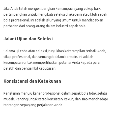
Jika Anda telah mengembangkan kemampuan yang cukup baik,
pertimbangkan untuk mengikuti seleksi di akademi atau klub sepak
bola profesional. Ini adalah jalur yang umum untuk mendapatkan
perhatian dari orang-orang dalam industri sepak bola.
Jalani Ujian dan Seleksi
Selama uji coba atau seleksi, tunjukkan keterampilan terbaik Anda,
sikap profesional, dan semangat dalam bermain. Ini adalah
kesempatan untuk memperlihatkan potensi Anda kepada para
pelatih dan pengambil keputusan.
Konsistensi dan Ketekunan
Perjalanan menuju karier profesional dalam sepak bola tidak selalu
mudah. Penting untuk tetap konsisten, tekun, dan siap menghadapi
tantangan sepanjang perjalanan Anda.