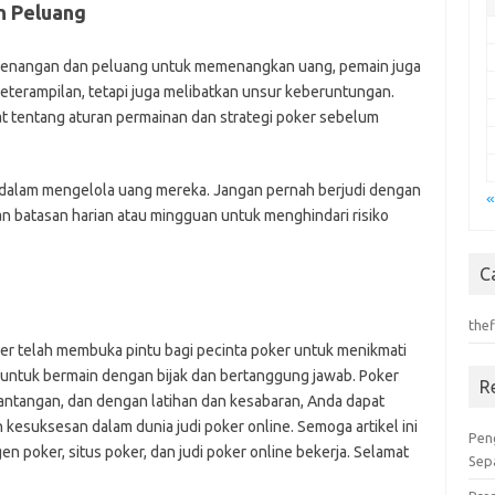
n Peluang
senangan dan peluang untuk memenangkan uang, pemain juga
keterampilan, tetapi juga melibatkan unsur keberuntungan.
t tentang aturan permainan dan strategi poker sebelum
b dalam mengelola uang mereka. Jangan pernah berjudi dengan
«
an batasan harian atau mingguan untuk menghindari risiko
C
the
er telah membuka pintu bagi pecinta poker untuk menikmati
g untuk bermain dengan bijak dan bertanggung jawab. Poker
R
antangan, dan dengan latihan dan kesabaran, Anda dapat
kesuksesan dalam dunia judi poker online. Semoga artikel ini
Pen
poker, situs poker, dan judi poker online bekerja. Selamat
Sep