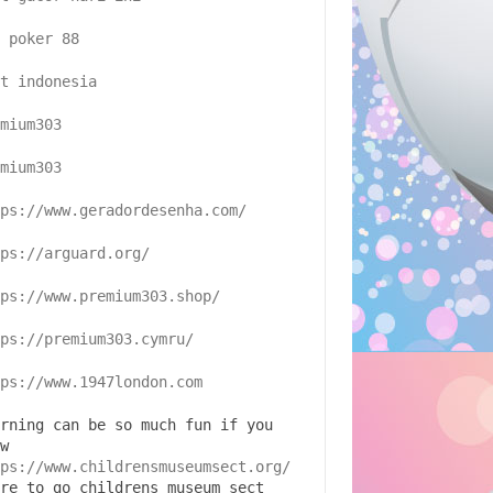
n poker 88
ot indonesia
emium303
emium303
tps://www.geradordesenha.com/
tps://arguard.org/
tps://www.premium303.shop/
tps://premium303.cymru/
tps://www.1947london.com
rning can be so much fun if you 
know 
tps://www.childrensmuseumsect.org/
re to go childrens museum sect 