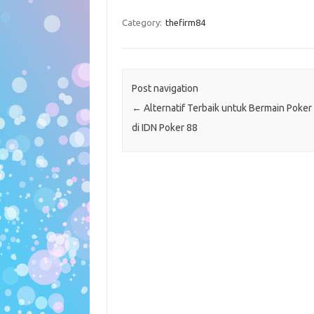
Category:
thefirm84
Post navigation
←
Alternatif Terbaik untuk Bermain Poker
di IDN Poker 88