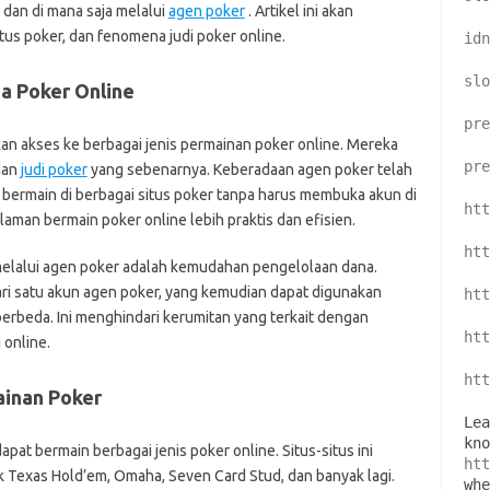
 dan di mana saja melalui
agen poker
. Artikel ini akan
tus poker, dan fenomena judi poker online.
id
sl
a Poker Online
pr
n akses ke berbagai jenis permainan poker online. Mereka
pr
dan
judi poker
yang sebenarnya. Keberadaan agen poker telah
rmain di berbagai situs poker tanpa harus membuka akun di
ht
laman bermain poker online lebih praktis dan efisien.
ht
melalui agen poker adalah kemudahan pengelolaan dana.
ri satu akun agen poker, yang kemudian dapat digunakan
ht
berbeda. Ini menghindari kerumitan yang terkait dengan
ht
 online.
ht
ainan Poker
Lea
pat bermain berbagai jenis poker online. Situs-situs ini
ht
 Texas Hold’em, Omaha, Seven Card Stud, dan banyak lagi.
whe