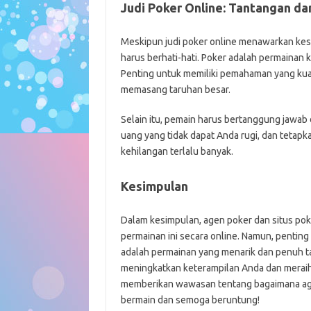
Judi Poker Online: Tantangan da
Meskipun judi poker online menawarkan ke
harus berhati-hati. Poker adalah permainan 
Penting untuk memiliki pemahaman yang kua
memasang taruhan besar.
Selain itu, pemain harus bertanggung jawa
uang yang tidak dapat Anda rugi, dan tetapk
kehilangan terlalu banyak.
Kesimpulan
Dalam kesimpulan, agen poker dan situs pok
permainan ini secara online. Namun, pentin
adalah permainan yang menarik dan penuh t
meningkatkan keterampilan Anda dan meraih 
memberikan wawasan tentang bagaimana agen 
bermain dan semoga beruntung!