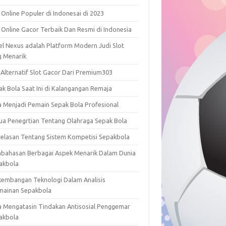
 Online Populer di Indonesai di 2023
t Online Gacor Terbaik Dan Resmi di Indonesia
el Nexus adalah Platform Modern Judi Slot
g Menarik
 Alternatif Slot Gacor Dari Premium303
ak Bola Saat Ini di Kalangangan Remaja
a Menjadi Pemain Sepak Bola Profesional
ua Penegrtian Tentang Olahraga Sepak Bola
jelasan Tentang Sistem Kompetisi Sepakbola
bahasan Berbagai Aspek Menarik Dalam Dunia
akbola
kembangan Teknologi Dalam Analisis
mainan Sepakbola
a Mengatasin Tindakan Antisosial Penggemar
akbola