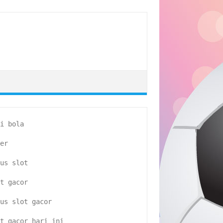
di bola
ker
tus slot
ot gacor
tus slot gacor
ot gacor hari ini