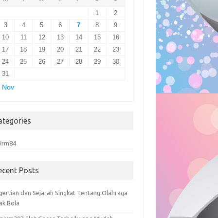
1
2
3
4
5
6
7
8
9
10
11
12
13
14
15
16
17
18
19
20
21
22
23
24
25
26
27
28
29
30
31
 Nov
ategories
firm84
ecent Posts
gertian dan Sejarah Singkat Tentang Olahraga
ak Bola