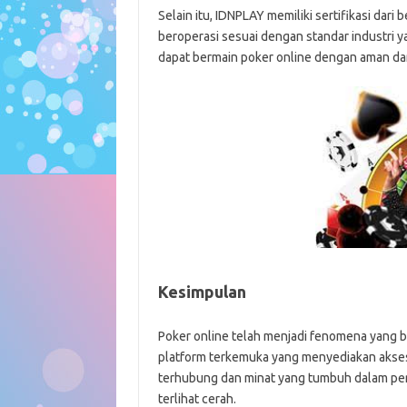
Selain itu, IDNPLAY memiliki sertifikasi da
beroperasi sesuai dengan standar industri 
dapat bermain poker online dengan aman dan a
Kesimpulan
Poker online telah menjadi fenomena yang b
platform terkemuka yang menyediakan akses
terhubung dan minat yang tumbuh dalam per
terlihat cerah.