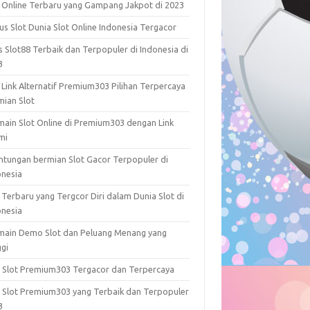
t Online Terbaru yang Gampang Jakpot di 2023
us Slot Dunia Slot Online Indonesia Tergacor
s Slot88 Terbaik dan Terpopuler di Indonesia di
3
 Link Alternatif Premium303 Pilihan Terpercaya
mian Slot
main Slot Online di Premium303 dengan Link
mi
ntungan bermian Slot Gacor Terpopuler di
onesia
 Terbaru yang Tergcor Diri dalam Dunia Slot di
onesia
main Demo Slot dan Peluang Menang yang
ggi
i Slot Premium303 Tergacor dan Terpercaya
i Slot Premium303 yang Terbaik dan Terpopuler
3