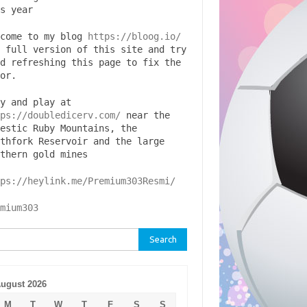
is year
lcome to my blog 
https://bloog.io/
 full version of this site and try 
d refreshing this page to fix the 
ror.
Stay and play at 
tps://doubledicerv.com/
 near the 
estic Ruby Mountains, the 
thfork Reservoir and the large 
rthern gold mines
tps://heylink.me/Premium303Resmi/
emium303
rch
ugust 2026
M
T
W
T
F
S
S