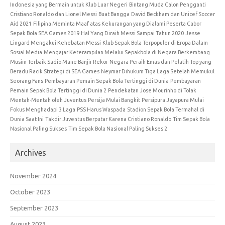
Indonesia yang Bermain untuk Klub Luar Negeri
Bintang Muda Calon Pengganti
Cristiano Ronaldo dan Lionel Messi
Buat Bangga
David Beckham dan Unicef Soccer
Aid 2021
Filipina Meminta Maaf atas Kekurangan yang Dialami Peserta Cabor
Sepak Bola SEA Games 2019
Hal Yang Diraih Messi Sampai Tahun 2020
Jesse
Lingard Mengakui Kehebatan Messi
Klub Sepak Bola Terpopuler di Eropa Dalam
Sosial Media
Mengajar Keterampilan Melalui Sepakbola di Negara Berkembang
Musim Terbaik Sadio Mane Banjir Rekor
Negara Peraih Emas dan Pelatih Top yang
Beradu Racik Strategi di SEA Games
Neymar Dihukum Tiga Laga Setelah Memukul
Seorang Fans
Pembayaran Pemain Sepak Bola Tertinggi di Dunia
Pembayaran
Pemain Sepak Bola Tertinggi di Dunia 2
Pendekatan Jose Mourinho di Tolak
Mentah-Mentah oleh Juventus
Persija Mulai Bangkit
Persipura Jayapura Mulai
Fokus Menghadapi 3 Laga
PSS Harus Waspada
Stadion Sepak Bola Termahal di
Dunia Saat Ini
Takdir Juventus Berputar Karena Cristiano Ronaldo
Tim Sepak Bola
Nasional Paling Sukses
Tim Sepak Bola Nasional Paling Sukses 2
Archives
November 2024
October 2023
September 2023
August 2023