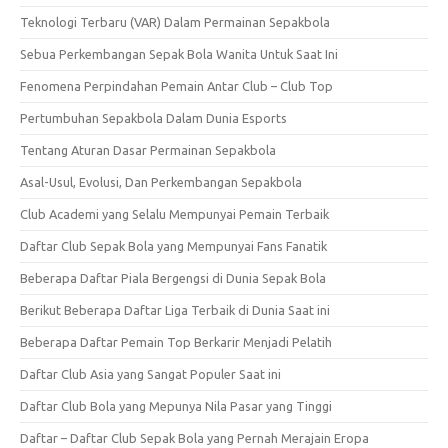
Teknologi Terbaru (VAR) Dalam Permainan Sepakbola
Sebua Perkembangan Sepak Bola Wanita Untuk Saat Ini
Fenomena Perpindahan Pemain Antar Club – Club Top
Pertumbuhan Sepakbola Dalam Dunia Esports
Tentang Aturan Dasar Permainan Sepakbola
Asal-Usul, Evolusi, Dan Perkembangan Sepakbola
Club Academi yang Selalu Mempunyai Pemain Terbaik
Daftar Club Sepak Bola yang Mempunyai Fans Fanatik
Beberapa Daftar Piala Bergengsi di Dunia Sepak Bola
Berikut Beberapa Daftar Liga Terbaik di Dunia Saat ini
Beberapa Daftar Pemain Top Berkarir Menjadi Pelatih
Daftar Club Asia yang Sangat Populer Saat ini
Daftar Club Bola yang Mepunya Nila Pasar yang Tinggi
Daftar – Daftar Club Sepak Bola yang Pernah Merajain Eropa