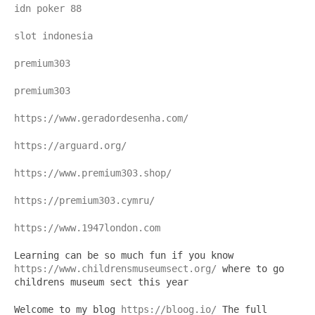
idn poker 88
slot indonesia
premium303
premium303
https://www.geradordesenha.com/
https://arguard.org/
https://www.premium303.shop/
https://premium303.cymru/
https://www.1947london.com
Learning can be so much fun if you know 
https://www.childrensmuseumsect.org/
 where to go 
childrens museum sect this year
Welcome to my blog 
https://bloog.io/
 The full 