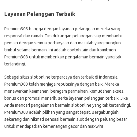
Layanan Pelanggan Terbaik
Premium303 bangga dengan layanan pelanggan mereka yang
responsif dan ramah. Tim dukungan pelanggan siap membantu
pemain dengan semua pertanyaan dan masalah yang mungkin
timbul selama bermain. Ini adalah contoh lain dari komitmen
Premium303 untuk memberikan pengalaman bermain yang tak
tertandingi.
Sebagai situs slot online terpercaya dan terbaik di Indonesia,
Premium303 telah menjaga reputasinya dengan baik. Mereka
menawarkan keamanan, beragam permainan, kemudahan akses,
bonus dan promosi menarik, serta layanan pelanggan terbaik. Jika
Anda mencari pengalaman bermain slot online yang tak tertandingi,
Premium303 adalah pilihan yang sangat tepat. Bergabunglah
sekarang dan nikmati sensasi bermain slot dengan peluang besar
untuk mendapatkan kemenangan gacor dan maxwin!