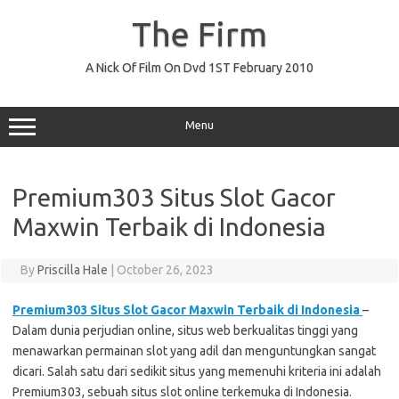
Skip
to
The Firm
content
A Nick Of Film On Dvd 1ST February 2010
Menu
Premium303 Situs Slot Gacor
Maxwin Terbaik di Indonesia
By
Priscilla Hale
|
October 26, 2023
Premium303 Situs Slot Gacor Maxwin Terbaik di Indonesia
–
Dalam dunia perjudian online, situs web berkualitas tinggi yang
menawarkan permainan slot yang adil dan menguntungkan sangat
dicari. Salah satu dari sedikit situs yang memenuhi kriteria ini adalah
Premium303, sebuah situs slot online terkemuka di Indonesia.