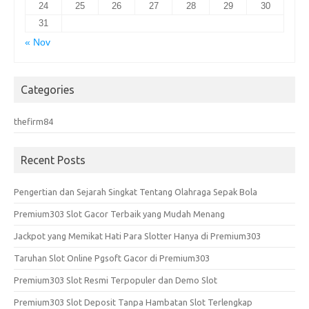
24
25
26
27
28
29
30
31
« Nov
Categories
thefirm84
Recent Posts
Pengertian dan Sejarah Singkat Tentang Olahraga Sepak Bola
Premium303 Slot Gacor Terbaik yang Mudah Menang
Jackpot yang Memikat Hati Para Slotter Hanya di Premium303
Taruhan Slot Online Pgsoft Gacor di Premium303
Premium303 Slot Resmi Terpopuler dan Demo Slot
Premium303 Slot Deposit Tanpa Hambatan Slot Terlengkap