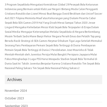
3 Program Sepakbola Mengatasi Kemiskinan Global
29 Pesepak Bola Keturunan
Indonesia yang Bermain untuk Klub Luar Negeri
Bintang Muda Calon Pengganti
Cristiano Ronaldo dan Lionel Messi
Buat Bangga
David Beckham dan Unicef Soccer
Aid 2021
Filipina Meminta Maaf atas Kekurangan yang Dialami Peserta Cabor
Sepak Bola SEA Games 2019
Hal Yang Diraih Messi Sampai Tahun 2020
Jesse
Lingard Mengakui Kehebatan Messi
Klub Sepak Bola Terpopuler di Eropa Dalam
Sosial Media
Mengajar Keterampilan Melalui Sepakbola di Negara Berkembang
Musim Terbaik Sadio Mane Banjir Rekor
Negara Peraih Emas dan Pelatih Top yang
Beradu Racik Strategi di SEA Games
Neymar Dihukum Tiga Laga Setelah Memukul
Seorang Fans
Pembayaran Pemain Sepak Bola Tertinggi di Dunia
Pembayaran
Pemain Sepak Bola Tertinggi di Dunia 2
Pendekatan Jose Mourinho di Tolak
Mentah-Mentah oleh Juventus
Persija Mulai Bangkit
Persipura Jayapura Mulai
Fokus Menghadapi 3 Laga
PSS Harus Waspada
Stadion Sepak Bola Termahal di
Dunia Saat Ini
Takdir Juventus Berputar Karena Cristiano Ronaldo
Tim Sepak Bola
Nasional Paling Sukses
Tim Sepak Bola Nasional Paling Sukses 2
Archives
November 2024
October 2023
September 2023