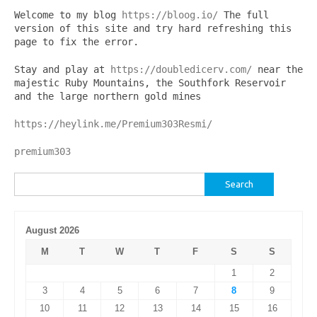
Welcome to my blog 
https://bloog.io/
 The full 
version of this site and try hard refreshing this 
page to fix the error.
Stay and play at 
https://doubledicerv.com/
 near the 
majestic Ruby Mountains, the Southfork Reservoir 
and the large northern gold mines
https://heylink.me/Premium303Resmi/
premium303
Search
for:
August 2026
M
T
W
T
F
S
S
1
2
3
4
5
6
7
8
9
10
11
12
13
14
15
16