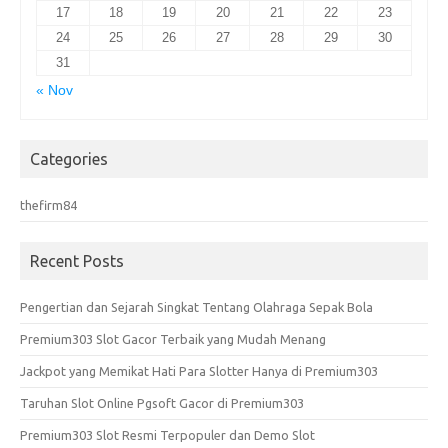
17
18
19
20
21
22
23
24
25
26
27
28
29
30
31
« Nov
Categories
thefirm84
Recent Posts
Pengertian dan Sejarah Singkat Tentang Olahraga Sepak Bola
Premium303 Slot Gacor Terbaik yang Mudah Menang
Jackpot yang Memikat Hati Para Slotter Hanya di Premium303
Taruhan Slot Online Pgsoft Gacor di Premium303
Premium303 Slot Resmi Terpopuler dan Demo Slot