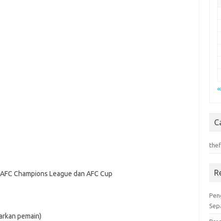
«
C
the
R
ng AFC Champions League dan AFC Cup
Pen
Sep
tarkan pemain)