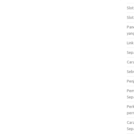
Slot
Slo
Pan
yan
Link
Sep
Car
Seb
Pen
Pem
Sep
Per
per
Car
Sep