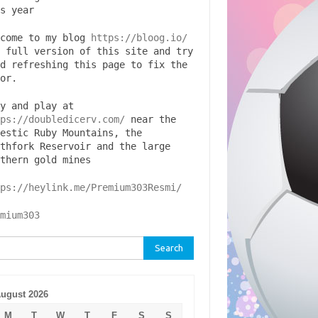
is year
lcome to my blog 
https://bloog.io/
 full version of this site and try 
d refreshing this page to fix the 
ror.
Stay and play at 
tps://doubledicerv.com/
 near the 
estic Ruby Mountains, the 
thfork Reservoir and the large 
rthern gold mines
tps://heylink.me/Premium303Resmi/
emium303
rch
ugust 2026
M
T
W
T
F
S
S