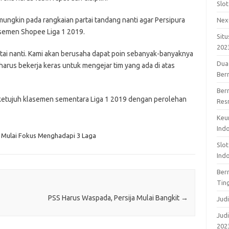
Slo
ngkin pada rangkaian partai tandang nanti agar Persipura
Nex
asemen Shopee Liga 1 2019.
Situ
202
rtai nanti. Kami akan berusaha dapat poin sebanyak-banyaknya
Dua
harus bekerja keras untuk mengejar tim yang ada di atas
Ber
Ber
at ketujuh klasemen sementara Liga 1 2019 dengan perolehan
Res
Keu
Ind
 Mulai Fokus Menghadapi 3 Laga
Slot
Ind
Ber
Tin
PSS Harus Waspada, Persija Mulai Bangkit
→
Jud
Jud
202