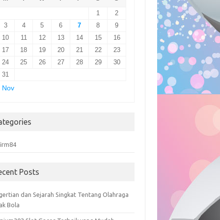
1
2
3
4
5
6
7
8
9
10
11
12
13
14
15
16
17
18
19
20
21
22
23
24
25
26
27
28
29
30
31
 Nov
ategories
firm84
ecent Posts
gertian dan Sejarah Singkat Tentang Olahraga
ak Bola