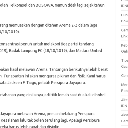
 oleh Telkomsel dan BOSOWA, namun tidak lagi sejak tahun
IDN
Dun
Pok
kurang memuaskan dengan ditahan Arema 2-2 dalam laga
Gem
0/10/2019).
Link
konsentrasi penuh untuk melakoni tiga partai tandang
Keb
19), Badak Lampung FC (28/20/2019), dan Madura United
Onl
Tip
Gac
pakan hasil melawan Arema. Tantangan berikutnya lebih berat
Gem
. Tur spartan ini akan menguras pikiran dan fisik. Kami harus
kata Jacksen F. Tiago, pelatih Persipura Jayapura.
Mer
Pok
rtahanan yang dinilainya jadi titik lemah saat dua kali dibobol
Alte
IDN
a Jayapura melawan Arema, pemain belakang Persipura
Akse
Kesalahan lalu tak boleh terulang lagi. Apalagi Persipura
Gem
eka harus lebih rapat dan disiplin.