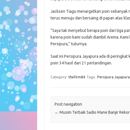
Jacksen Tiago menargetkan poin sebanyak mu
terus menuju dan bersaing di papan atas kl
“Saya tak menyebut berapa poin dari tiga pa
karena poin kami sudah diambil Arema. Kami 
Persipura,” tuturnya.
Saat ini Persipura Jayapura ada di peringk
poin 34 hasil dari 21 pertandingan.
Category:
thefirm84
Tags:
Persipura Jayapura
Post navigation
←
Musim Terbaik Sadio Mane Banjir Rekor