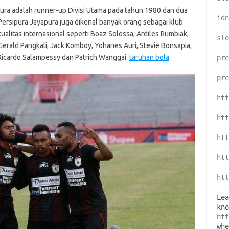
apura adalah runner-up Divisi Utama pada tahun 1980 dan dua
id
. Persipura Jayapura juga dikenal banyak orang sebagai klub
ualitas internasional seperti Boaz Solossa, Ardiles Rumbiak,
sl
 Gerald Pangkali, Jack Komboy, Yohanes Auri, Stevie Bonsapia,
, Ricardo Salampessy dan Patrich Wanggai.
taruhan bola
pr
pr
ht
ht
ht
ht
ht
Lea
ht
whe