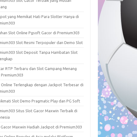
mium303 Slot Gacor Terbaik yang Mudah
ang
kpot yang Memikat Hati Para Slotter Hanya di
mium303
uhan Slot Online Pgsoft Gacor di Premium303
mium303 Slot Resmi Terpopuler dan Demo Slot
mium303 Slot Deposit Tanpa Hambatan Slot
lengkap
tar RTP Terbaru dan Slot Gampang Menang
i Premium303
i Online Terlengkap dengan Jackpot Terbesar di
mium303
ikmati Slot Demo Pragmatic Play dan PG Soft
mium303 Situs Slot Gacor Maxwin Terbaik di
onesia
t Gacor Maxwin Hadiah Jackpot di Premium303
r Online Populer di Asia melalui Platform