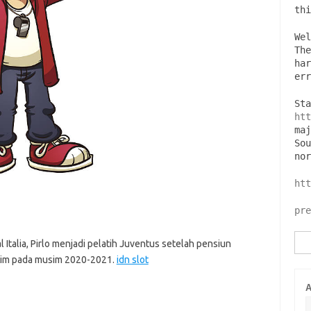
th
We
The
har
er
ht
maj
Sou
no
ht
pr
Sea
Italia, Pirlo menjadi pelatih Juventus setelah pensiun
for:
 tim pada musim 2020-2021.
idn slot
A