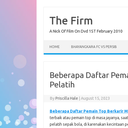
Skip
to
content
The Firm
A Nick Of Film On Dvd 1ST February 2010
HOME
BHAYANGKARA FC VS PERSIB
Beberapa Daftar Pema
Pelatih
By
Priscilla Hale
|
August 15, 2023
Beberapa Daftar Pemain Top Berkarir Me
terbaik atau pemain top di masa jayanya, sa
pelatih sepak bola, di karenakan kecintaan