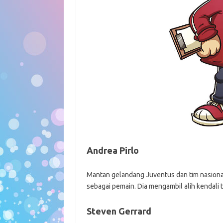
Andrea Pirlo
Mantan gelandang Juventus dan tim nasional 
sebagai pemain. Dia mengambil alih kendali
Steven Gerrard