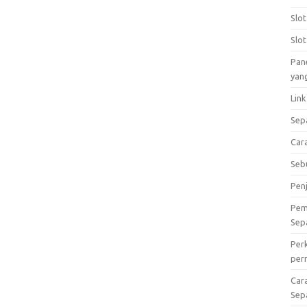
Slot
Slo
Pan
yan
Link
Sep
Car
Seb
Pen
Pem
Sep
Per
per
Car
Sep