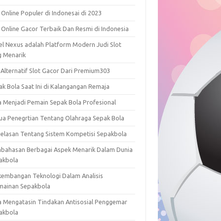
 Online Populer di Indonesai di 2023
t Online Gacor Terbaik Dan Resmi di Indonesia
el Nexus adalah Platform Modern Judi Slot
g Menarik
 Alternatif Slot Gacor Dari Premium303
ak Bola Saat Ini di Kalangangan Remaja
a Menjadi Pemain Sepak Bola Profesional
ua Penegrtian Tentang Olahraga Sepak Bola
jelasan Tentang Sistem Kompetisi Sepakbola
bahasan Berbagai Aspek Menarik Dalam Dunia
akbola
kembangan Teknologi Dalam Analisis
mainan Sepakbola
a Mengatasin Tindakan Antisosial Penggemar
akbola