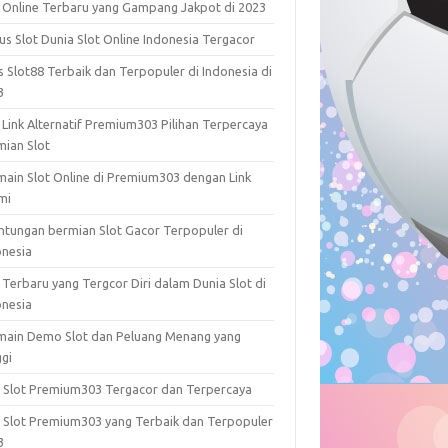
t Online Terbaru yang Gampang Jakpot di 2023
us Slot Dunia Slot Online Indonesia Tergacor
s Slot88 Terbaik dan Terpopuler di Indonesia di
3
 Link Alternatif Premium303 Pilihan Terpercaya
mian Slot
main Slot Online di Premium303 dengan Link
mi
ntungan bermian Slot Gacor Terpopuler di
onesia
 Terbaru yang Tergcor Diri dalam Dunia Slot di
onesia
main Demo Slot dan Peluang Menang yang
ggi
i Slot Premium303 Tergacor dan Terpercaya
i Slot Premium303 yang Terbaik dan Terpopuler
3