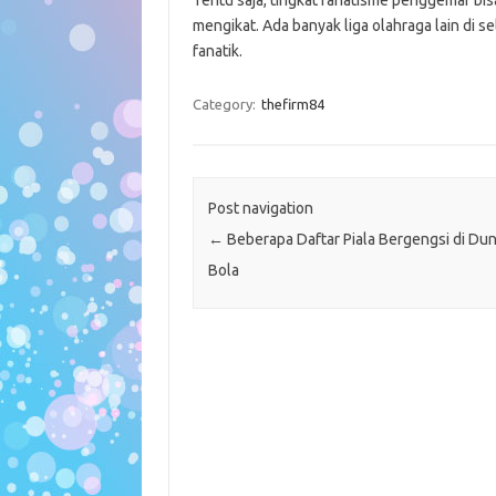
Tentu saja, tingkat fanatisme penggemar bisa 
mengikat. Ada banyak liga olahraga lain di 
fanatik.
Category:
thefirm84
Post navigation
←
Beberapa Daftar Piala Bergengsi di Du
Bola