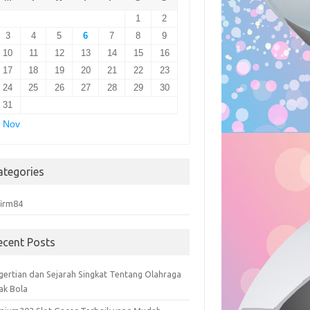
1
2
3
4
5
6
7
8
9
10
11
12
13
14
15
16
17
18
19
20
21
22
23
24
25
26
27
28
29
30
31
 Nov
ategories
firm84
ecent Posts
gertian dan Sejarah Singkat Tentang Olahraga
ak Bola