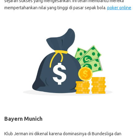
sejarah sukses yang mengesankan. Ini telah membantu mereka
mempertahankan nilai yang tinggi di pasar sepak bola.
poker online
Bayern Munich
Klub Jerman ini dikenal karena dominasinya di Bundesliga dan