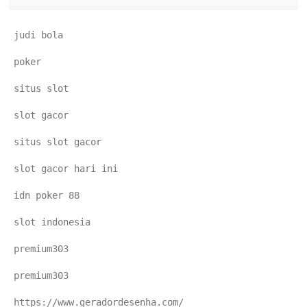
judi bola
poker
situs slot
slot gacor
situs slot gacor
slot gacor hari ini
idn poker 88
slot indonesia
premium303
premium303
https://www.geradordesenha.com/