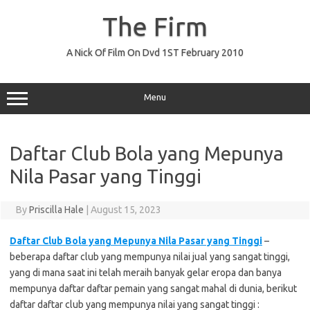
Skip
to
The Firm
content
A Nick Of Film On Dvd 1ST February 2010
Menu
Daftar Club Bola yang Mepunya
Nila Pasar yang Tinggi
By
Priscilla Hale
|
August 15, 2023
Daftar Club Bola yang Mepunya Nila Pasar yang Tinggi
–
beberapa daftar club yang mempunya nilai jual yang sangat tinggi,
yang di mana saat ini telah meraih banyak gelar eropa dan banya
mempunya daftar daftar pemain yang sangat mahal di dunia, berikut
daftar daftar club yang mempunya nilai yang sangat tinggi :