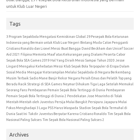
untuk Klub Luar Negeri
Tags
3 Program Sepakbola Mengatasi Kemiskinan Global
29 Pesepak Bola Keturunan
Indonesia yang Bermain untuk Klub Luar Negeri
Bintang Muda Calon Pengganti
Cristiano Ronaldo dan Lionel Messi
Buat Bangga
David Beckham dan Unicef Soccer
Aid 2021
Filipina Meminta Maaf atas Kekurangan yang Dialami Peserta Cabor
Sepak Bola SEA Games 2019
Hal Yang Diraih Messi Sampai Tahun 2020
Jesse
Lingard Mengakui Kehebatan Messi
Klub Sepak Bola Terpopuler di Eropa Dalam
Sosial Media
Mengajar Keterampilan Melalui Sepakbola di Negara Berkembang
Musim Terbaik Sadio Mane Banjir Rekor
Negara Peraih Emas dan Pelatih Top yang
Beradu Racik Strategi di SEA Games
Neymar Dihukum Tiga Laga Setelah Memukul
Seorang Fans
Pembayaran Pemain Sepak Bola Tertinggi di Dunia
Pembayaran
Pemain Sepak Bola Tertinggi di Dunia 2
Pendekatan Jose Mourinho di Tolak
Mentah-Mentah oleh Juventus
Persija Mulai Bangkit
Persipura Jayapura Mulai
Fokus Menghadapi 3 Laga
PSS Harus Waspada
Stadion Sepak Bola Termahal di
Dunia Saat Ini
Takdir Juventus Berputar Karena Cristiano Ronaldo
Tim Sepak Bola
Nasional Paling Sukses
Tim Sepak Bola Nasional Paling Sukses 2
Archives