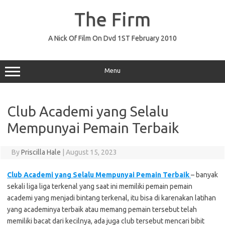
Skip
to
The Firm
content
A Nick Of Film On Dvd 1ST February 2010
Menu
Club Academi yang Selalu
Mempunyai Pemain Terbaik
By
Priscilla Hale
|
August 15, 2023
Club Academi yang Selalu Mempunyai Pemain Terbaik
– banyak
sekali liga liga terkenal yang saat ini memiliki pemain pemain
academi yang menjadi bintang terkenal, itu bisa di karenakan latihan
yang academinya terbaik atau memang pemain tersebut telah
memiliki bacat dari kecilnya, ada juga club tersebut mencari bibit