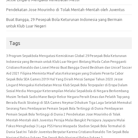
Pendekatan Jose Mourinho di Tolak Mentah-Mentah oleh Juventus
Buat Bangga, 29 Pesepak Bola Keturunan Indonesia yang Bermain
untuk Klub Luar Negeri
Tags
3 Program Sepakbola Mengatasi Kemiskinan Global
29 Pesepak Bola Keturunan
Indonesia yang Bermain untuk Klub Luar Negeri
Bintang Muda Calon Pengganti
Cristiano Ronaldo dan Lionel Messi
Buat Bangga
David Beckham dan Unicef Soccer
Aid 2021
Filipina Meminta Maaf atas Kekurangan yang Dialami Peserta Cabor
Sepak Bola SEA Games 2019
Hal Yang Diraih Messi Sampai Tahun 2020
Jesse
Lingard Mengakui Kehebatan Messi
Klub Sepak Bola Terpopuler di Eropa Dalam
Sosial Media
Mengajar Keterampilan Melalui Sepakbola di Negara Berkembang
Musim Terbaik Sadio Mane Banjir Rekor
Negara Peraih Emas dan Pelatih Top yang
Beradu Racik Strategi di SEA Games
Neymar Dihukum Tiga Laga Setelah Memukul
Seorang Fans
Pembayaran Pemain Sepak Bola Tertinggi di Dunia
Pembayaran
Pemain Sepak Bola Tertinggi di Dunia 2
Pendekatan Jose Mourinho di Tolak
Mentah-Mentah oleh Juventus
Persija Mulai Bangkit
Persipura Jayapura Mulai
Fokus Menghadapi 3 Laga
PSS Harus Waspada
Stadion Sepak Bola Termahal di
Dunia Saat Ini
Takdir Juventus Berputar Karena Cristiano Ronaldo
Tim Sepak Bola
Nasional Paling Sukses
Tim Sepak Bola Nasional Paling Sukses 2