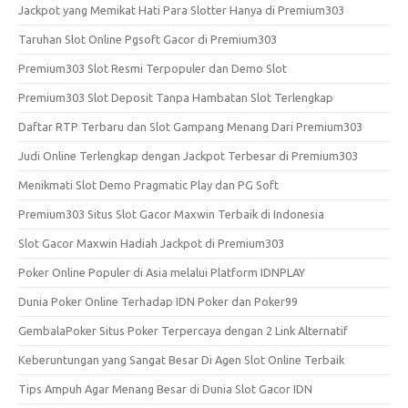
Jackpot yang Memikat Hati Para Slotter Hanya di Premium303
Taruhan Slot Online Pgsoft Gacor di Premium303
Premium303 Slot Resmi Terpopuler dan Demo Slot
Premium303 Slot Deposit Tanpa Hambatan Slot Terlengkap
Daftar RTP Terbaru dan Slot Gampang Menang Dari Premium303
Judi Online Terlengkap dengan Jackpot Terbesar di Premium303
Menikmati Slot Demo Pragmatic Play dan PG Soft
Premium303 Situs Slot Gacor Maxwin Terbaik di Indonesia
Slot Gacor Maxwin Hadiah Jackpot di Premium303
Poker Online Populer di Asia melalui Platform IDNPLAY
Dunia Poker Online Terhadap IDN Poker dan Poker99
GembalaPoker Situs Poker Terpercaya dengan 2 Link Alternatif
Keberuntungan yang Sangat Besar Di Agen Slot Online Terbaik
Tips Ampuh Agar Menang Besar di Dunia Slot Gacor IDN