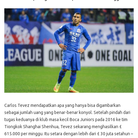
Carlos Tevez mendapatkan apa yang hanya bisa digambarkan
sebagai jumlah uang yang benar-benar konyol. Setelah pindah dari
tugas keduanya di klub masa kecil Boca Juniors pada 2016 ke tim
Tiongkok Shanghai Shenhua, Tevez sekarang menghasilkan £
615.000 per minggu. Itu setara dengan lebih dari £ 30 juta setahun –