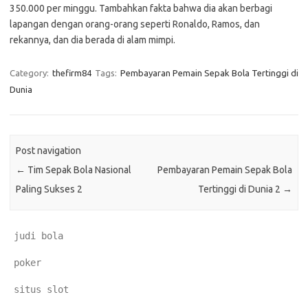
350.000 per minggu. Tambahkan fakta bahwa dia akan berbagi
lapangan dengan orang-orang seperti Ronaldo, Ramos, dan
rekannya, dan dia berada di alam mimpi.
Category:
thefirm84
Tags:
Pembayaran Pemain Sepak Bola Tertinggi di
Dunia
Post navigation
←
Tim Sepak Bola Nasional
Pembayaran Pemain Sepak Bola
Paling Sukses 2
Tertinggi di Dunia 2
→
judi bola
poker
situs slot